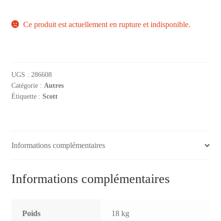
MENTIONS LÉGALES
Ce produit est actuellement en rupture et indisponible.
MON COMPTE
PANIER
UGS :
286608
Catégorie :
Autres
VALIDATION DE COMMANDE
Étiquette :
Scott
Informations complémentaires
Informations complémentaires
Poids
18 kg