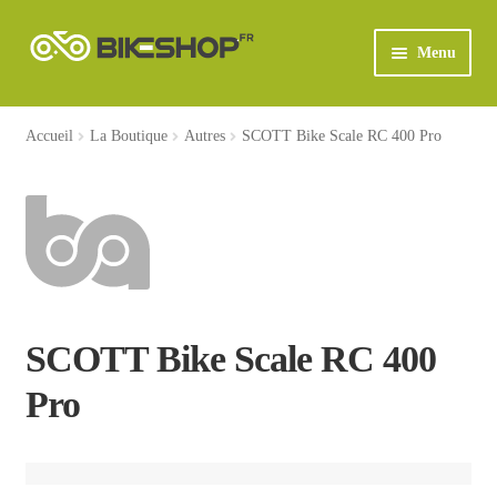
Aller
Aller
Menu
à
au
la
contenu
ACCUEIL
navigation
Accueil
La Boutique
Autres
SCOTT Bike Scale RC 400 Pro
À PROPOS
CLIENT PORTAL
CLIENT PORTAL
CONDITIONS GÉNÉRALES DE VENTE
SCOTT Bike Scale RC 400
Pro
CONTACT
LA BOUTIQUE